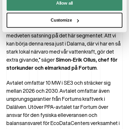
Allow all
”Datacenter är en viktig och växande industri som
vi på Fortum ser stor potential i. Det här är ett
Customize
betydelsefullt första steg för oss i Sverige i en
medveten satsning på det här segmentet. Att vi
kan börja denna resa just i Dalarna, där vi har en så
stark lokal närvaro med vår vattenkraft, gör det
extra givande,” säger
Simon-Erik Ollus, chef för
storkunder och elmarknad på Fortum
.
Avtalet omfattar 10 MW i SE3 och sträcker sig
mellan 2026 och 2030. Avtalet omfattar även
ursprungsgarantier från Fortums kraftverk i
Dalälven. Utöver PPA-avtalet tar Fortum över
ansvar för den fysiska elleveransen och
balansansvaret för EcoDataCenters verksamhet i