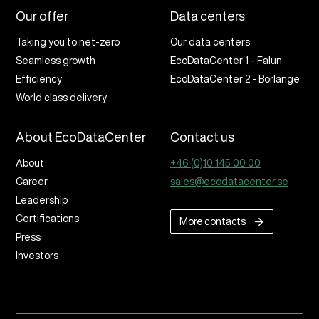
Our offer
Data centers
Taking you to net-zero
Our data centers
Seamless growth
EcoDataCenter 1 - Falun
Efficiency
EcoDataCenter 2 - Borlänge
World class delivery
About EcoDataCenter
Contact us
About
+46 (0)10 145 00 00
Career
sales@ecodatacenter.se
Leadership
Certifications
More contacts
Press
Investors