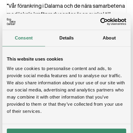
”Vår förankring i Dalarna och de nära samarbetena
med lokala kraftproducenter är en nyckel till
tillväxt – för oss och för branschen som helhet.
Avtalet med Fortum, som ger vår anläggning i
Consent
Details
About
Falun kraft direkt från Dalälven, är ett bra exempel
på det. När datacenter och energibolag planerar
tillsammans uppstår naturliga lösningar som
This website uses cookies
skapar nya möjligheter för hela regionen,” säger
We use cookies to personalise content and ads, to
Peter Michelson, VD på EcoDataCenter
.
provide social media features and to analyse our traffic.
We also share information about your use of our site with
För Fortum är avtalet en bekräftelse på att
our social media, advertising and analytics partners who
datacenterbranschen spelar en allt viktigare roll
may combine it with other information that you’ve
provided to them or that they’ve collected from your use
för den svenska industrins utveckling och för
of their services.
Sveriges konkurrens- och motståndskraft.
Företaget ser stora möjligheter i att stötta denna
växande sektor med stabil, fossilfri el.